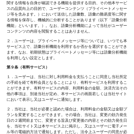
関する情報を自身が確認できる機能を提供する目的、その他本サービ
スの品質向上の目的で、ユーザーコンテンツ（プライベートメッセー
ジ等を含みます。）において送信した語彙数、語彙の難易度等に関す
る情報を保存し、機械的に分析することがあります（以下「語彙分析
機能」といいます。）。なお、語彙分析機能によって当社がユーザー
コンテンツの内容を閲覧することはありません。
２．ユーザーは、プライベートメッセージ等については、いつでも本
サービス上で、語彙分析機能を利用するか否かを選択することができ
ます。なお、初期状態はプライベートメッセージ等には語彙分析機能
を利用しない設定とします。
第９条（有料サービス）
１．ユーザーは、当社に対し利用料金を支払うことに同意し当社所定
の手続を経て有料会員となることにより、有料サービスを利用するこ
とができます。有料サービスの内容、利用料金の金額、決済方法その
他の事項は、別途当社が定め、本サービスの画面若しくは当社サイト
において表示し又はユーザーに通知します。
２．当社は、当社が必要と認めた場合は、利用料金の金額又は金額プ
ランを変更することができます。その場合、当社は、変更の効力発生
日の２週間前までに、変更する旨及び変更後の内容とその効力発生日
を、当社サイト又は本サービス上に掲示し、又はユーザーに電子メー
ル等の電磁的方法で通知します。ただし、法令上ユーザーの同意が必