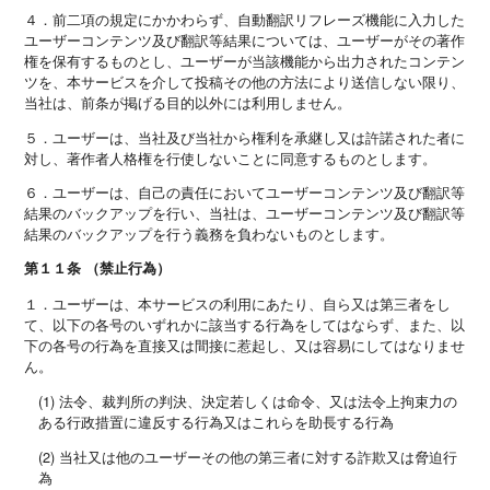
４．前二項の規定にかかわらず、自動翻訳リフレーズ機能に入力した
ユーザーコンテンツ及び翻訳等結果については、ユーザーがその著作
権を保有するものとし、ユーザーが当該機能から出力されたコンテン
ツを、本サービスを介して投稿その他の方法により送信しない限り、
当社は、前条が掲げる目的以外には利用しません。
５．ユーザーは、当社及び当社から権利を承継し又は許諾された者に
対し、著作者人格権を行使しないことに同意するものとします。
６．ユーザーは、自己の責任においてユーザーコンテンツ及び翻訳等
結果のバックアップを行い、当社は、ユーザーコンテンツ及び翻訳等
結果のバックアップを行う義務を負わないものとします。
第１１条 （禁止行為）
１．ユーザーは、本サービスの利用にあたり、自ら又は第三者をし
て、以下の各号のいずれかに該当する行為をしてはならず、また、以
下の各号の行為を直接又は間接に惹起し、又は容易にしてはなりませ
ん。
(1) 法令、裁判所の判決、決定若しくは命令、又は法令上拘束力の
ある行政措置に違反する行為又はこれらを助長する行為
(2) 当社又は他のユーザーその他の第三者に対する詐欺又は脅迫行
為