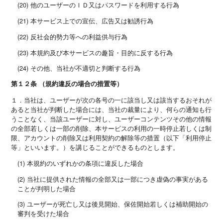
(20) 他のユーザーのＩＤ又はパスワードを利用する行為
(21) 本サービス上での宣伝、広告又は勧誘行為
(22) 反社会的勢力等への利益供与行為
(23) 本規約及び本サービスの趣旨・目的に反する行為
(24) その他、当社が不適切と判断する行為
第１２条 （規約違反の場合の措置等）
１．当社は、ユーザーが次の各号の一に該当し又は該当するおそれが
あると当社が判断した場合には、当社の裁量により、何らの通知も行
うことなく、当該ユーザーに対し、ユーザーコンテンツその他の情報
の全部若しくは一部の削除、本サービスの利用の一時停止若しくは制
限、アカウントの削除又は利用契約の解除等の措置（以下「利用停止
等」といいます。）を講じることができるものとします。
(1) 本規約のいずれかの条項に違反した場合
(2) 当社に提供された情報の全部又は一部につき虚偽の事実がある
ことが判明した場合
(3) ユーザーが死亡し又は後見開始、保佐開始若しくは補助開始の
審判を受けた場合