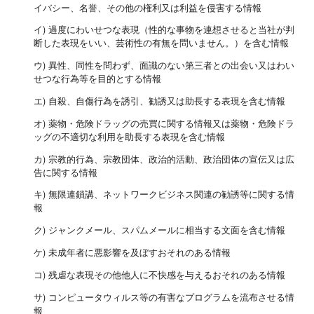
イバシー、名誉、その他の権利又は利益を侵害する情報
イ) 過度にわいせつな表現（性的な事物を連想させると当社が判
断した表現をいい、芸術性の有無を問いません。）を含む情報
ウ) 異性、同性を問わず、面識のない第三者との出会い又はわい
せつな行為等を目的とする情報
エ) 自殺、自傷行為を誘引、勧誘又は助長する表現を含む情報
オ) 薬物・危険ドラッグの売買に関する情報又は薬物・危険ドラ
ッグの不適切な利用を助長する表現を含む情報
カ) 宗教的行為、宗教団体、政治的活動、政治団体の宣伝又は広
告に関する情報
キ) 無限連鎖講、ネットワークビジネス関連の勧誘等に関する情
報
ク) ジャンクメール、スパムメールに相当する文面を含む情報
ケ) 未成年者に悪影響を及ぼすおそれのある情報
コ) 残虐な表現その他他人に不快感を与えるおそれのある情報
サ) コンピュータウィルス等の有害なプログラムを流布させる情
報