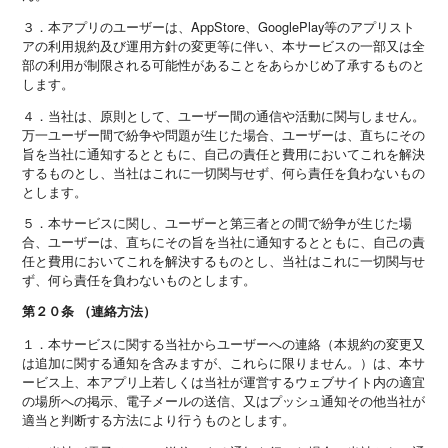
３．本アプリのユーザーは、AppStore、GooglePlay等のアプリスト
アの利用規約及び運用方針の変更等に伴い、本サービスの一部又は全
部の利用が制限される可能性があることをあらかじめ了承するものと
します。
４．当社は、原則として、ユーザー間の通信や活動に関与しません。
万一ユーザー間で紛争や問題が生じた場合、ユーザーは、直ちにその
旨を当社に通知するとともに、自己の責任と費用においてこれを解決
するものとし、当社はこれに一切関与せず、何ら責任を負わないもの
とします。
５．本サービスに関し、ユーザーと第三者との間で紛争が生じた場
合、ユーザーは、直ちにその旨を当社に通知するとともに、自己の責
任と費用においてこれを解決するものとし、当社はこれに一切関与せ
ず、何ら責任を負わないものとします。
第２０条 （連絡方法）
１．本サービスに関する当社からユーザーへの連絡（本規約の変更又
は追加に関する通知を含みますが、これらに限りません。）は、本サ
ービス上、本アプリ上若しくは当社が運営するウェブサイト内の適宜
の場所への掲示、電子メールの送信、又はプッシュ通知その他当社が
適当と判断する方法により行うものとします。