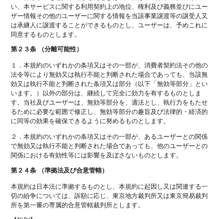
い、本サービスに関する利用契約上の地位、権利及び義務並びにユー
ザー情報その他のユーザーに関する情報を当該事業譲渡等の譲受人又
は承継人に譲渡することができるものとし、ユーザーは、予めこれに
同意するものとします。
第２３条 （分離可能性）
１．本規約のいずれかの条項又はその一部が、消費者契約法その他の
法令等により無効又は執行不能と判断された場合であっても、当該無
効又は執行不能と判断された条項又は部分（以下「無効等部分」とい
います。）以外の部分は、継続して完全に効力を有するものとしま
す。当社及びユーザーは、無効等部分を、適法とし、執行力をもたせ
るために必要な範囲で修正し、無効等部分の趣旨及び法律的・経済的
に同等の効果を確保できるように努めるものとします。
２．本規約のいずれかの条項又はその一部が、あるユーザーとの関係
で無効又は執行不能と判断された場合であっても、他のユーザーとの
関係における有効性等には影響を及ぼさないものとします。
第２４条 （準拠法及び合意管轄）
本規約は日本法に準拠するものとし、本規約に起因し又は関連する一
切の紛争については、訴額に応じ、東京地方裁判所又は東京簡易裁判
所を第一審の専属的合意管轄裁判所とします。