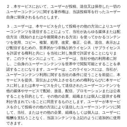
２．本サービスにおいて、ユーザーが投稿、送信又は保存した一切の
ユーザーコンテンツに関する著作権は、当該投稿等を行ったユーザー
自身に留保されるものとします。
３．ユーザーは、本サービスを介して投稿その他の方法によりユーザ
ーコンテンツを送信することによって、当社があらゆる媒体または配
信方法（既知のまたは今後開発される方法）を使ってかかるコンテン
ツを使用、コピー、複製、処理、改変、修正、公表、送信、表示およ
び配信するための、世界的かつ非独占的ライセンス（サブライセンス
を許諾する権利と共に）を当社に対し無償で許諾することになりま
す。このライセンスによって、ユーザーは、当社や他の利用者に対
し、ご自身のユーザーコンテンツを世界中で閲覧可能とすることを承
認することになります。ユーザーは、このライセンスには、当社が、
ユーザーコンテンツ利用に関する当社の条件に従うことを前提に、本
サービスを提供、宣伝および向上させるための権利ならびに本サービ
スに対しまたは本サービスを介して送信されたユーザーコンテンツを
他の媒体やサービスで配給、放送、配信、プロモーションまたは公表
することを目的として、その他の企業、組織または個人に提供する権
利が含まれていることに同意するものとします。ユーザーが本サービ
スを介して投稿その他の方法により送信したユーザーコンテンツに関
して、当社、またはその他の企業、組織もしくは個人は、ユーザーに
報酬を支払うことなく、当該コンテンツを上記のように追加的に使用
できます。