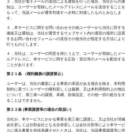
２．当社が電子メールの送信による通知を行った場合、当社からの通
知は、ユーザーが登録したメールアドレスにメールを送信することを
もって、当該メールが通常到達すべき時に到達したものとみなしま
す。
３．本サービスに関する問い合わせその他ユーザーから当社に対する
連絡又は通知は、当社が運営するウェブサイト内の適宜の場所に設置
するお問い合わせフォームへの送信その他当社が指定する方法により
行うものとします。
４．当社は、ユーザーの同意を得たうえで、ユーザーが登録したメー
ルアドレスに、本サービスに関する広告・宣伝等のメールを配信する
ことがあります。
第２１条 （権利義務の譲渡禁止）
ユーザーは、当社の書面による事前の承諾がある場合を除き、本利用
契約に基づくユーザーの権利若しくは義務、又は本利用契約上の地位
について、第三者への譲渡、承継、担保設定、その他一切の処分をす
ることはできません。
第２２条 (事業譲渡等の場合の取扱い)
当社が、本サービスにかかる事業を第三者に譲渡し、又は当社が消滅
会社若しくは分割会社となる合併若しくは会社分割等により本サービ
スに係る事業を包括承継させたときは、当社は、当該事業譲渡等に伴