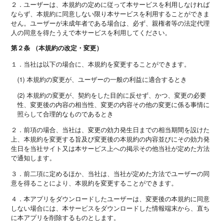
２．ユーザーは、本規約の定めに従って本サービスを利用しなければ
ならず、本規約に同意しない限り本サービスを利用することができま
せん。ユーザーが未成年者である場合は、必ず、親権者等の法定代理
人の同意を得たうえで本サービスを利用してください。
第２条 （本規約の改定・変更）
１．当社は以下の場合に、本規約を変更することができます。
(1) 本規約の変更が、ユーザーの一般の利益に適合するとき
(2) 本規約の変更が、契約をした目的に反せず、かつ、変更の必要
性、変更後の内容の相当性、変更の内容その他の変更に係る事情に
照らして合理的なものであるとき
２．前項の場合、当社は、変更の効力発生日までの相当期間を設けた
上、本規約を変更する旨及び変更後の本規約の内容並びにその効力発
生日を当社サイト又は本サービス上への掲示その他当社が定めた方法
で通知します。
３．前二項に定めるほか、当社は、当社が定めた方法でユーザーの同
意を得ることにより、本規約を変更することができます。
４．本アプリをダウンロードしたユーザーは、変更後の本規約に同意
しない場合には、本サービスをダウンロードした情報端末から、直ち
に本アプリを削除するものとします。