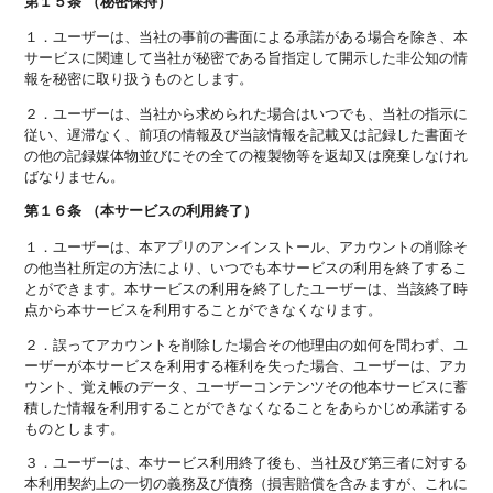
第１５条 （秘密保持）
１．ユーザーは、当社の事前の書面による承諾がある場合を除き、本
サービスに関連して当社が秘密である旨指定して開示した非公知の情
報を秘密に取り扱うものとします。
２．ユーザーは、当社から求められた場合はいつでも、当社の指示に
従い、遅滞なく、前項の情報及び当該情報を記載又は記録した書面そ
の他の記録媒体物並びにその全ての複製物等を返却又は廃棄しなけれ
ばなりません。
第１６条 （本サービスの利用終了）
１．ユーザーは、本アプリのアンインストール、アカウントの削除そ
の他当社所定の方法により、いつでも本サービスの利用を終了するこ
とができます。本サービスの利用を終了したユーザーは、当該終了時
点から本サービスを利用することができなくなります。
２．誤ってアカウントを削除した場合その他理由の如何を問わず、ユ
ーザーが本サービスを利用する権利を失った場合、ユーザーは、アカ
ウント、覚え帳のデータ、ユーザーコンテンツその他本サービスに蓄
積した情報を利用することができなくなることをあらかじめ承諾する
ものとします。
３．ユーザーは、本サービス利用終了後も、当社及び第三者に対する
本利用契約上の一切の義務及び債務（損害賠償を含みますが、これに