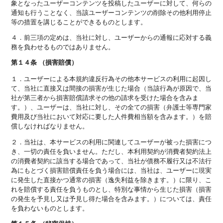
象となったユーザーコンテンツを投稿したユーザーに対して、何らの
通知も行うことなく、当該ユーザーコンテンツの削除その他利用停止
等の措置を講じることができるものとします。
４．前三項の定めは、当社に対し、ユーザーからの通報に応対する義
務を負わせるものではありません。
第１４条 （損害賠償）
１．ユーザーによる本規約違反行為その他本サービスの利用に起因し
て、当社に直接又は間接の損害が生じた場合（当該行為が原因で、当
社が第三者から損害賠償請求その他の請求を受けた場合を含みま
す。）、ユーザーは、当社に対し、その全ての損害（弁護士等専門家
費用及び当社において対応に要した人件費相当額を含みます。）を賠
償しなければなりません。
２．当社は、本サービスの利用に関連してユーザーが被った損害につ
き、一切の責任を負いません。ただし、本利用契約が消費者契約法上
の消費者契約に該当する場合であって、当社が債務不履行又は不法行
為にもとづく損害賠償責任を負う場合には、当社は、ユーザーに現実
に発生した直接かつ通常の損害（逸失利益を除きます。）に限り、こ
れを賠償する責任を負うものとし、特別な事情から生じた損害（損害
の発生を予見し又は予見し得た場合を含みます。）については、責任
を負わないものとします。