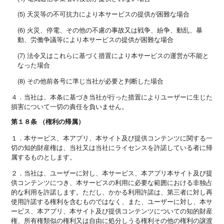
(5) 天災等の不可抗力により本サービスの提供が困難な場合
(6) 火災、停電、その他の不慮の事故又は戦争、紛争、動乱、暴
動、労働争議等により本サービスの提供が困難な場合
(7) 法令又はこれらに基づく措置により本サービスの運営が不能と
なった場合
(8) その他前各号に準じ当社が必要と判断した場合
４．当社は、本条に基づき当社が行った措置によりユーザーに生じた
損害について一切の責任を負いません。
第１８条 （権利の帰属）
１．本サービス、本アプリ、本サイト及び提供コンテンツに関する一
切の知的財産権は、当社又は当社にライセンスを許諾している者に帰
属するものとします。
２．当社は、ユーザーに対し、本サービス、本アプリ本サイト及び提
供コンテンツにつき、本サービスの利用に必要な範囲における非独占
的な利用を許諾します。ただし、かかる利用許諾は、第三者に対し再
使用許諾する権利を含むものではなく、また、ユーザーに対し、本サ
ービス、本アプリ、本サイト及び提供コンテンツについての知的財産
権、所有権類似の権利又は自由に処分しうる権利その他の権利の譲渡