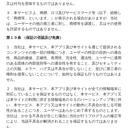
又は付与を意味するものではありません。
３．本サービス上、商標、ロゴ及びサービスマーク等（以下、総称し
て「商標等」といいます。）が表示される場合がありますが、当社
は、ユーザーその他の第三者に対し、商標等を譲渡し、又はその使用
を許諾するものではありません。
第１９条 （保証の否認及び免責）
１．当社は、本サービス、本アプリ及び本サイトを通じて提供される
コンテンツその他一切の情報につき、ユーザーの特定の目的への適合
性、商品的価値、正確性、有用性、完全性、適法性、ユーザーに適用
のある団体の内部規則等への適合性を有すること、及びセキュリティ
上の欠陥、エラー、バグ又は不具合が存しないこと、並びに第三者の
権利を侵害しないことについて、如何なる保証も行うものではありま
せん。
２．当社は、本サービス、本アプリ及び本サイトが全ての情報端末に
対応していることを保証するものではなく、本サービス、本アプリ又
は本サイトの利用に供する情報端末のＯＳのバージョンアップ等に伴
い、本サービス、本アプリ又は本サイトの動作に不具合が生じる可能
性があることにつき、ユーザーはあらかじめ了承するものとします。
当社は、かかる不具合が生じた場合に当社が行うプログラムの修正等
により、当該不具合が解消されることを保証するものではありませ
ん。