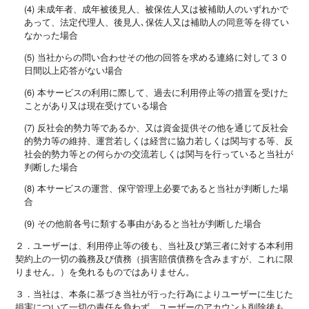
(4) 未成年者、成年被後見人、被保佐人又は被補助人のいずれかで
あって、法定代理人、後見人､保佐人又は補助人の同意等を得てい
なかった場合
(5) 当社からの問い合わせその他の回答を求める連絡に対して３０
日間以上応答がない場合
(6) 本サービスの利用に際して、過去に利用停止等の措置を受けた
ことがあり又は現在受けている場合
(7) 反社会的勢力等であるか、又は資金提供その他を通じて反社会
的勢力等の維持、運営若しくは経営に協力若しくは関与する等、反
社会的勢力等との何らかの交流若しくは関与を行っていると当社が
判断した場合
(8) 本サービスの運営、保守管理上必要であると当社が判断した場
合
(9) その他前各号に類する事由があると当社が判断した場合
２．ユーザーは、利用停止等の後も、当社及び第三者に対する本利用
契約上の一切の義務及び債務（損害賠償債務を含みますが、これに限
りません。）を免れるものではありません。
３．当社は、本条に基づき当社が行った行為によりユーザーに生じた
損害について一切の責任を負わず、ユーザーのアカウント削除後も、