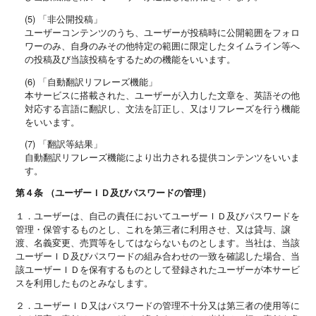
(5) 「非公開投稿」
ユーザーコンテンツのうち、ユーザーが投稿時に公開範囲をフォロ
ワーのみ、自身のみその他特定の範囲に限定したタイムライン等へ
の投稿及び当該投稿をするための機能をいいます。
(6) 「自動翻訳リフレーズ機能」
本サービスに搭載された、ユーザーが入力した文章を、英語その他
対応する言語に翻訳し、文法を訂正し、又はリフレーズを行う機能
をいいます。
(7) 「翻訳等結果」
自動翻訳リフレーズ機能により出力される提供コンテンツをいいま
す。
第４条 （ユーザーＩＤ及びパスワードの管理）
１．ユーザーは、自己の責任においてユーザーＩＤ及びパスワードを
管理・保管するものとし、これを第三者に利用させ、又は貸与、譲
渡、名義変更、売買等をしてはならないものとします。当社は、当該
ユーザーＩＤ及びパスワードの組み合わせの一致を確認した場合、当
該ユーザーＩＤを保有するものとして登録されたユーザーが本サービ
スを利用したものとみなします。
２．ユーザーＩＤ又はパスワードの管理不十分又は第三者の使用等に