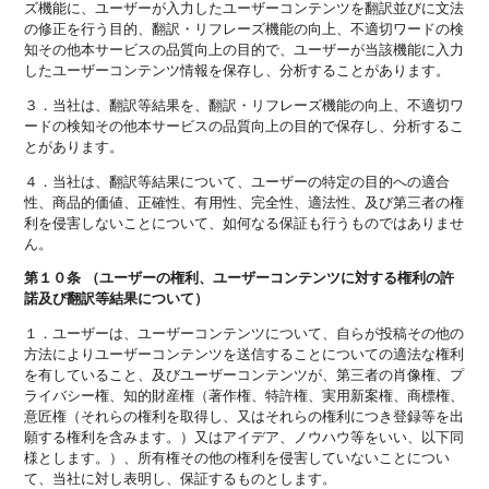
ズ機能に、ユーザーが入力したユーザーコンテンツを翻訳並びに文法
の修正を行う目的、翻訳・リフレーズ機能の向上、不適切ワードの検
知その他本サービスの品質向上の目的で、ユーザーが当該機能に入力
したユーザーコンテンツ情報を保存し、分析することがあります。
３．当社は、翻訳等結果を、翻訳・リフレーズ機能の向上、不適切ワ
ードの検知その他本サービスの品質向上の目的で保存し、分析するこ
とがあります。
４．当社は、翻訳等結果について、ユーザーの特定の目的への適合
性、商品的価値、正確性、有用性、完全性、適法性、及び第三者の権
利を侵害しないことについて、如何なる保証も行うものではありませ
ん。
第１０条 （ユーザーの権利、ユーザーコンテンツに対する権利の許
諾及び翻訳等結果について）
１．ユーザーは、ユーザーコンテンツについて、自らが投稿その他の
方法によりユーザーコンテンツを送信することについての適法な権利
を有していること、及びユーザーコンテンツが、第三者の肖像権、プ
ライバシー権、知的財産権（著作権、特許権、実用新案権、商標権、
意匠権（それらの権利を取得し、又はそれらの権利につき登録等を出
願する権利を含みます。）又はアイデア、ノウハウ等をいい、以下同
様とします。）、所有権その他の権利を侵害していないことについ
て、当社に対し表明し、保証するものとします。