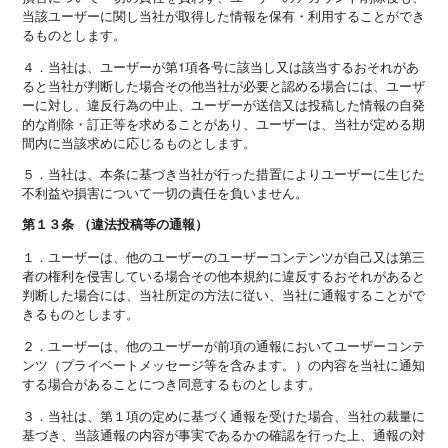
当該ユーザーに関し当社が取得した情報を保有・利用することができ
るものとします。
４．当社は、ユーザーが第1項各号に該当し又は該当するおそれがあ
ると当社が判断した場合その他当社が必要と認める場合には、ユーザ
ーに対し、違反行為の中止、ユーザーが送信又は投稿した情報の自発
的な削除・訂正等を求めることがあり、ユーザーは、当社が定める期
間内に当該求めに応じるものとします。
５．当社は、本条に基づき当社が行った措置によりユーザーに生じた
不利益や損害について一切の責任を負いません。
第１３条 （違法投稿等の通報）
１．ユーザーは、他のユーザーのユーザーコンテンツが自己又は第三
者の権利を侵害している場合その他本規約に違反するおそれがあると
判断した場合には、当社所定の方法に従い、当社に通報することがで
きるものとします。
２．ユーザーは、他のユーザーが前項の通報においてユーザーコンテ
ンツ（プライベートメッセージ等を含みます。）の内容を当社に通知
する場合があることにつき同意するものとします。
３．当社は、第１項の定めに基づく通報を受けた場合、当社の裁量に
基づき、当該通報の内容が事実であるかの確認を行った上、通報の対