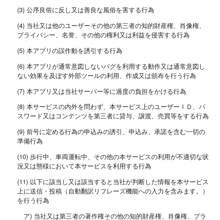
(3) 公序良俗に反し又は善良な風俗を害する行為
(4) 当社又は他のユーザーその他の第三者の知的財産権、肖像権、
プライバシー、名誉、その他の権利又は利益を侵害する行為
(5) 本アプリの誤作動を誘引する行為
(6) 本アプリが通常意図しないバグを利用する動作又は通常意図し
ない効果を及ぼす外部ツールの利用、作成又は頒布を行う行為
(7) 本アプリ又は当社サーバー等に過度の負担をかける行為
(8) 本サービスの内外を問わず、本サービス上のユーザーＩＤ、パ
スワード又はコンテンツを第三者に貸与、譲渡、売買等をする行為
(9) 前号に定める行為の申込みの誘引、申込み、承諾を含む一切の
準備行為
(10) 歩行中、車両運転中、その他の本サービスの利用が不適切な状
況又は態様において本サービスを利用する行為
(11) 以下に該当し又は該当すると当社が判断した情報を本サービス
上に送信・投稿（自動翻訳リフレーズ機能への入力を含みます。）
を行う行為
ア) 当社又は第三者の著作権その他の知的財産権、肖像権、プラ