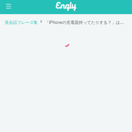
英会話フレーズ集
「iPhoneの充電器持ってたりする？」は英語で "Do you have an iPhone charger by any chance?"