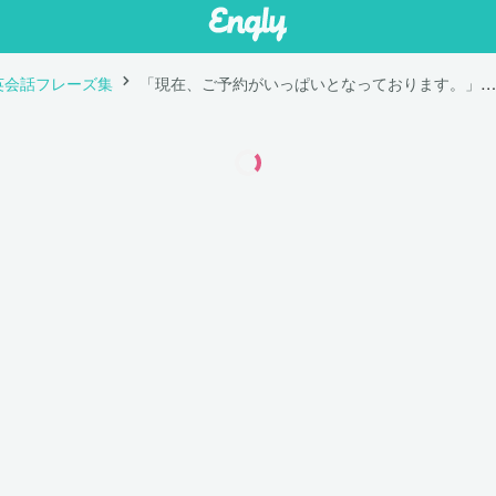
英会話フレーズ集
「現在、ご予約がいっぱいとなっております。」は英語で "We're fully booked at the moment. "