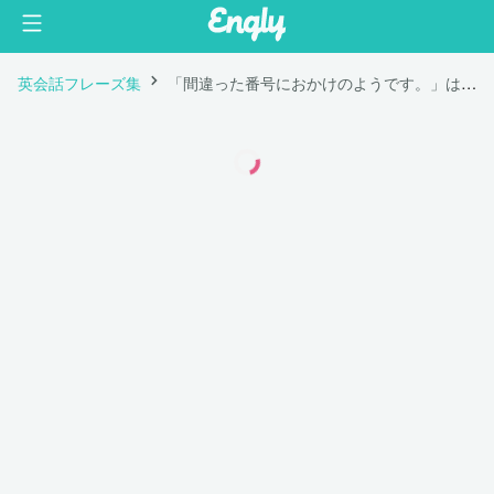
英会話フレーズ集
「間違った番号におかけのようです。」は英語で "You may have dialed the wrong number."