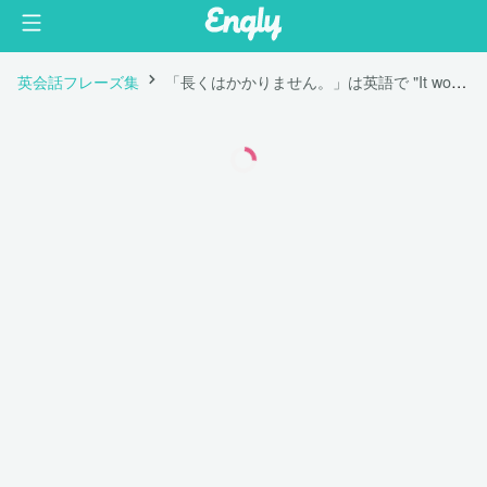
英会話フレーズ集
「長くはかかりません。」は英語で "It won't take long."