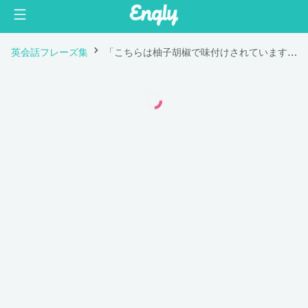
英会話フレーズ集
「こちらは柚子胡椒で味付けされています。」は英語で "This is seasoned with yuzu pepper paste. "