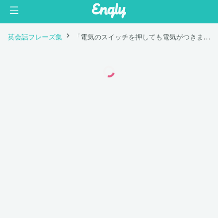
英会話フレーズ集
「電気のスイッチを押しても電気がつきません。」は英語で "The light switch doesn't turn on the light."