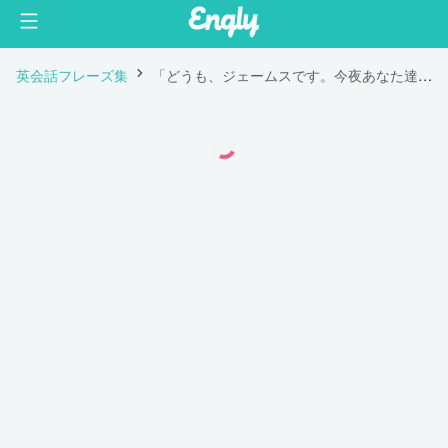
英会話フレーズ集
「どうも、ジェームスです。今夜あなた達のウェイターをします。」は英語で "Hi, I'm James. I'll be your server for tonight."