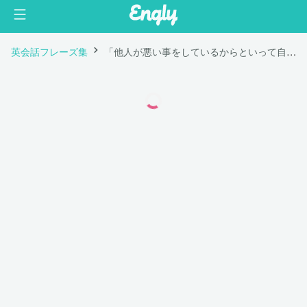
英会話フレーズ集
「他人が悪い事をしているからといって自分もそうしてよいということにはならない」は英語で "Two wrongs do not make a right."