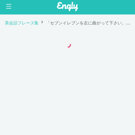
英会話フレーズ集
「セブンイレブンを左に曲がって下さい。」は英語で "Turn left at the 7-11 convenience store."