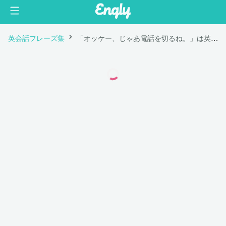
英会話フレーズ集
「オッケー、じゃあ電話を切るね。」は英語で "OK, I'll hang up now."