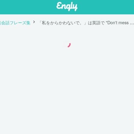
英会話フレーズ集
「私をからかわないで。」は英語で "Don't mess me around."