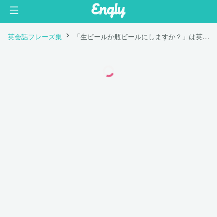
英会話フレーズ集
「生ビールか瓶ビールにしますか？」は英語で "Would you like draft or bottled beer?"