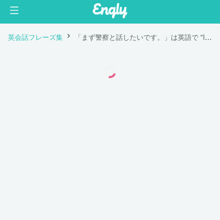
英会話フレーズ集
「まず警察と話したいです。」は英語で "I’d like to talk to the police first."