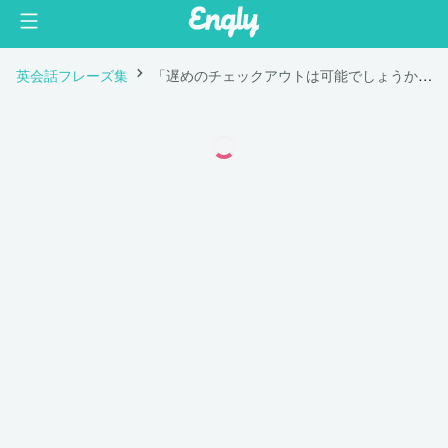
英会話フレーズ集
「遅めのチェックアウトは可能でしょうか？」は英語で "Would it be possible to have a late check-out?"