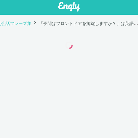
英会話フレーズ集
「夜間はフロントドアを施錠しますか？」は英語で "Do you lock the front door at night?"