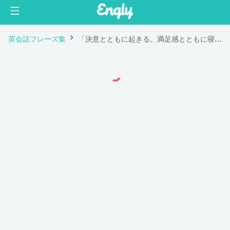
英会話フレーズ集
「決意とともに起きる。満足感とともに寝る。」は英語で "Wake up with determination. Go to bed with satisfaction."