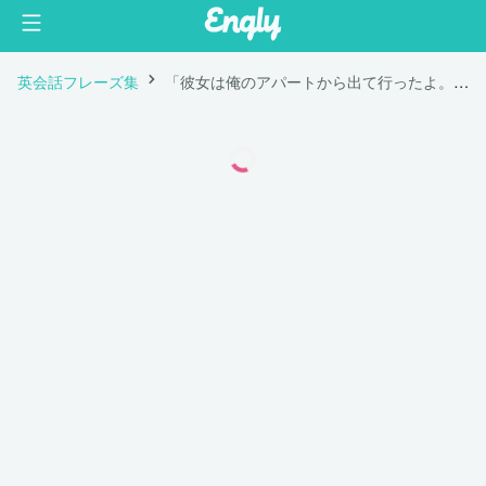
英会話フレーズ集
「彼女は俺のアパートから出て行ったよ。」は英語で "She left my apartment."