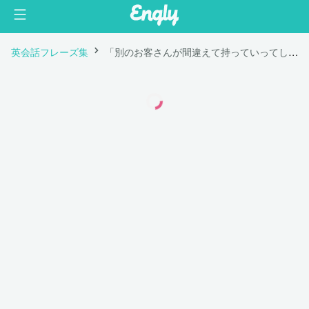
英会話フレーズ集
「別のお客さんが間違えて持っていってしまったようなのですが。。」は英語で "I think another customer took my order by mistake."