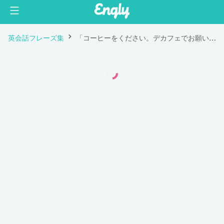
英会話フレーズ集
「コーヒーをください。デカフェでお願いします。」は英語で "I'd like a coffee. Decaf please."