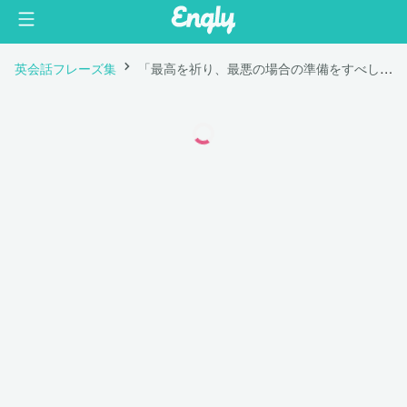
英会話フレーズ集
「最高を祈り、最悪の場合の準備をすべし」は英語で "Hope for the best, but prepare for the worst."