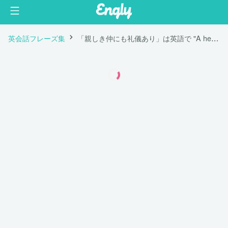
英会話フレーズ集
「親しき仲にも礼儀あり」は英語で "A hedge between keeps friendship green."