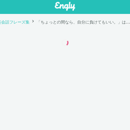
英会話フレーズ集
「ちょっとの間なら、自分に負けてもいい。」は英語で "It's ok to lose yourself for a little while."