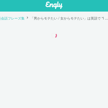
英会話フレーズ集
「男からモテたい / 女からモテたい」は英語で "I want to be popular among guys/gi