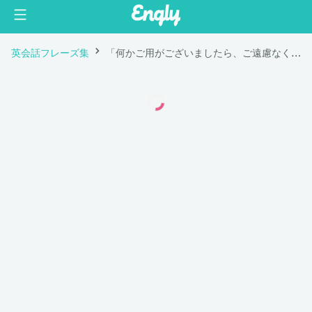
英会話フレーズ集
「何かご用がございましたら、ご遠慮なくお電話くださいませ。」は英語で "Please don’t be afraid to ask to call if there is something else we can do for you."