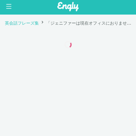
英会話フレーズ集
「ジェニファーは現在オフィスにおりません。」は英語で "Jennifer is not in the office now."