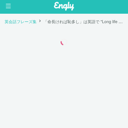
英会話フレーズ集
「命長ければ恥多し」は英語で "Long life has long misery."