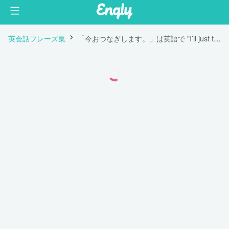
英会話フレーズ集
「今おつなぎします。」は英語で "I’ll just transfer you now."