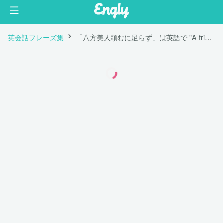
英会話フレーズ集
「八方美人頼むに足らず」は英語で "A friend to all is a friend to none."