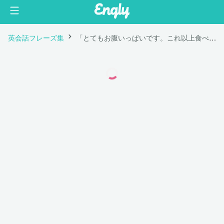
英会話フレーズ集
「とてもお腹いっぱいです。これ以上食べられません。」は英語で "I'm so full. I can't eat any more."