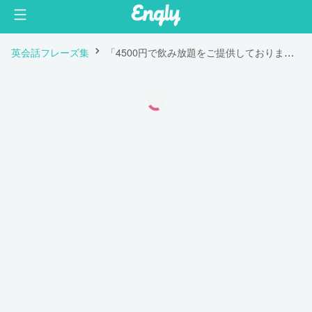
英会話フレーズ集
「4500円で飲み放題をご提供しております。」は英語で "We offer all you can drink for 4,500 yen."