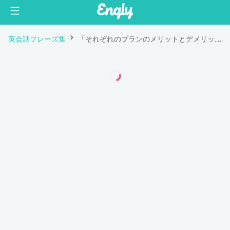
英会話フレーズ集
「それぞれのプランのメリットとデメリットを教えてもらえますか？」は英語で "Can you tell me the pros and cons of each plan?"