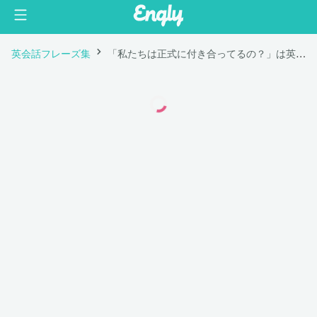
英会話フレーズ集
「私たちは正式に付き合ってるの？」は英語で "Are we officially bf and gf?"