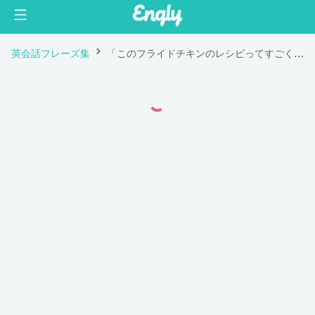
英会話フレーズ集
「このフライドチキンのレシピってすごくおいしい。」は英語で "This fried chicken recipe is so delicious."