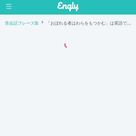
英会話フレーズ集
「おぼれる者はわらをもつかむ」は英語で "A drowning man will clutch at a straw."