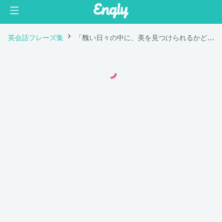
英会話フレーズ集
「醜い日々の中に、美を見つけられるかどうかはあなた次第です。」は英語で "It's up to you to find beauty in the ugliest days."