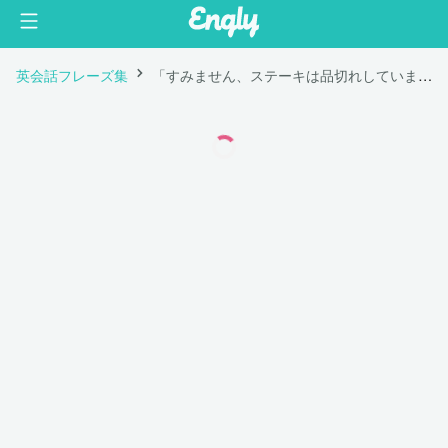
英会話フレーズ集
「すみません、ステーキは品切れしています。」は英語で "Sorry, the steaks are off."