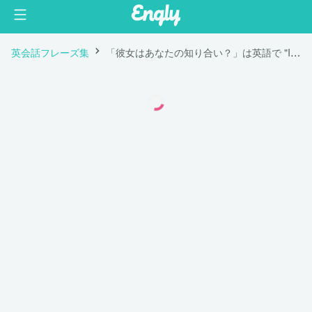
英会話フレーズ集
「彼女はあなたの知り合い？」は英語で "Is she your acquaintance?"