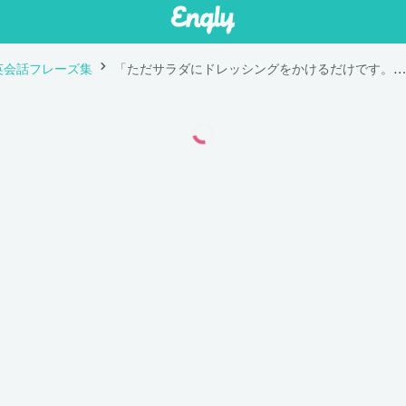
英会話フレーズ集
「ただサラダにドレッシングをかけるだけです。」は英語で "Just toss the salad with dressing."