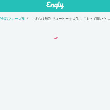
英会話フレーズ集
「彼らは無料でコーヒーを提供してるって聞いたよ。」は英語で "I heard they offer free coffee."