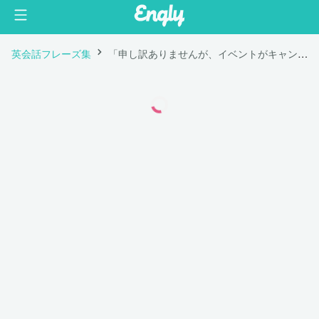
英会話フレーズ集
「申し訳ありませんが、イベントがキャンセルされました。」は英語で "I’m sorry to say that the event has been cancelled."