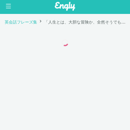
英会話フレーズ集
「人生とは、大胆な冒険か、全然そうでもないもののどちらかである。」は英語で "Life is either a daring adventure or nothing at all."