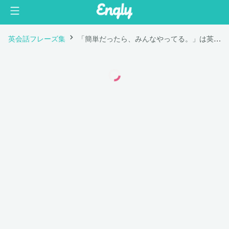
英会話フレーズ集
「簡単だったら、みんなやってる。」は英語で "If it was easy, everyone would do it."