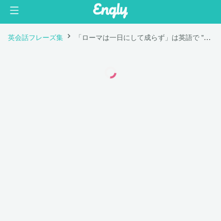
英会話フレーズ集
「ローマは一日にして成らず」は英語で "Rome was not built in a day."