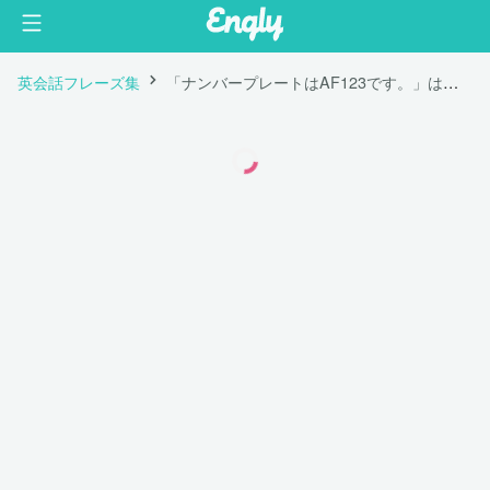
英会話フレーズ集
「ナンバープレートはAF123です。」は英語で "The license plate is AF123."