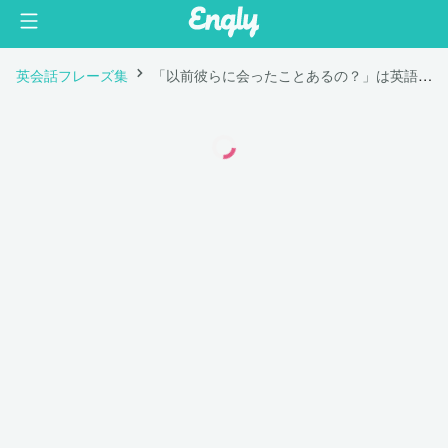
英会話フレーズ集
「以前彼らに会ったことあるの？」は英語で "Have you met them before?"