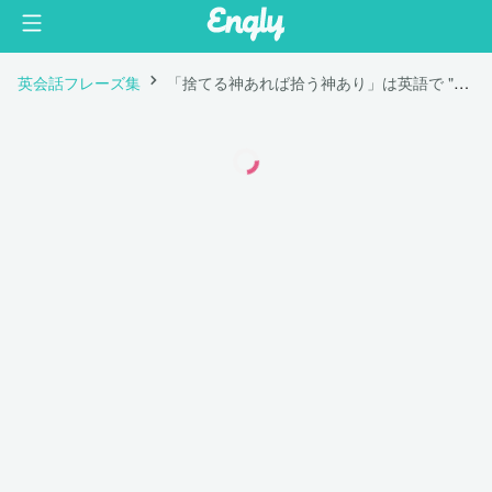
英会話フレーズ集
「捨てる神あれば拾う神あり」は英語で "When one door shuts, another opens."