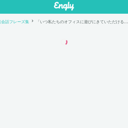
英会話フレーズ集
「いつ私たちのオフィスに遊びにきていただけるのか、お返事を頂けるのを楽しみにしています。」は英語で "I look forward to hearing when you are planning to visit our office."