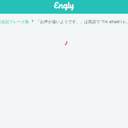
英会話フレーズ集
「お声が遠いようです。」は英語で "I’m afraid I can’t hear yo