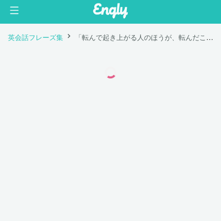
英会話フレーズ集
「転んで起き上がる人のほうが、転んだことがない人よりもずっと強い。」は英語で "The one who falls and gets up is so much stronger than the one who never fell."